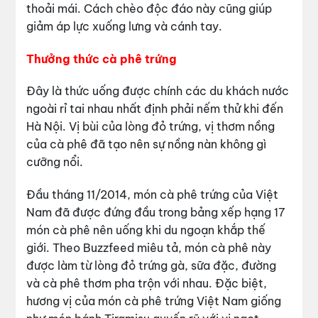
thoải mái. Cách chèo độc đáo này cũng giúp
giảm áp lực xuống lưng và cánh tay.
Thưởng thức cà phê trứng
Đây là thức uống được chính các du khách nước
ngoài rỉ tai nhau nhất định phải nếm thử khi đến
Hà Nội. Vị bùi của lòng đỏ trứng, vị thơm nồng
của cà phê đã tạo nên sự nồng nàn không gì
cưỡng nổi.
Đầu tháng 11/2014, món cà phê trứng của Việt
Nam đã được đứng đầu trong bảng xếp hạng 17
món cà phê nên uống khi du ngoạn khắp thế
giới. Theo Buzzfeed miêu tả, món cà phê này
được làm từ lòng đỏ trứng gà, sữa đặc, đường
và cà phê thơm pha trộn với nhau. Đặc biệt,
hương vị của món cà phê trứng Việt Nam giống