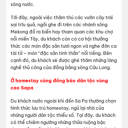
sông nước.
Tới đây, ngoài việc thăm thú các vườn cây trái
sai trĩu quả, ngồi ghe đi trên các nhánh sông
Mekong đổ ra biển hay tham quan các khu chợ
nổi miền Tây, du khách còn có cơ hội thưởng
thức các món đặc sản tươi ngon và nghe đờn ca
tài tử – món “đặc sản tinh thần” nổi tiếng. Bên
cạnh đó, du khách sẽ được ghé thăm những làng
nghề thủ công của đồng bằng sông Cửu Long.
Ở homestay cùng đồng bào dân tộc vùng
cao Sapa
Du khách nước ngoài khi đến Sa Pa thường chọn
hình thức lưu trú homestay, ngủ lại nhà của
những người dân tộc thiểu số. Tại đây, du khách
có thể chiêm ngưỡng những thửa ruộng bậc