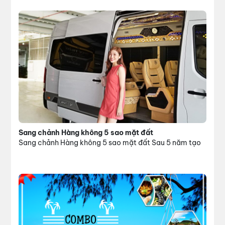
Sang chảnh Hàng không 5 sao mặt đất
Sang chảnh Hàng không 5 sao mặt đất Sau 5 năm tạo