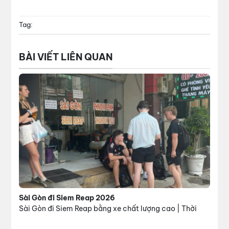
Tag:
BÀI VIẾT LIÊN QUAN
Sài Gòn đi Siem Reap 2026
Sài Gòn đi Siem Reap bằng xe chất lượng cao | Thời