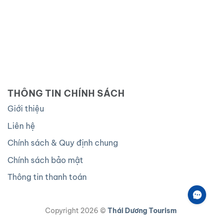
THÔNG TIN CHÍNH SÁCH
Giới thiệu
Liên hệ
Chính sách & Quy định chung
Chính sách bảo mật
Thông tin thanh toán
Copyright 2026 ©
Thái Dương Tourism