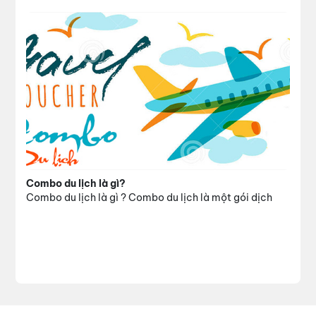
Combo du lịch là gì?
Combo du lịch là gì ? Combo du lịch là một gói dịch