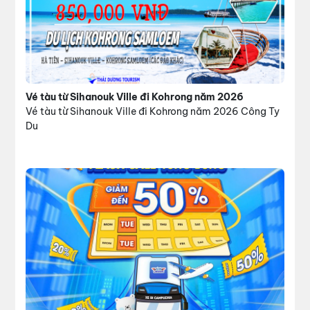
Vé tàu từ Sihanouk Ville đi Kohrong năm 2026
Vé tàu từ Sihanouk Ville đi Kohrong năm 2026 Công Ty
Du