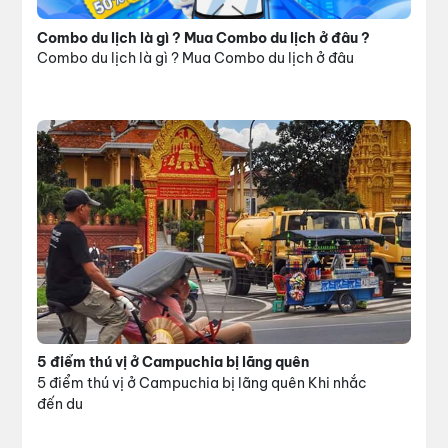
Combo du lịch là gì ? Mua Combo du lịch ở đâu ?
Combo du lịch là gì ? Mua Combo du lịch ở đâu
5 điểm thú vị ở Campuchia bị lãng quên
5 điểm thú vị ở Campuchia bị lãng quên Khi nhắc
đến du