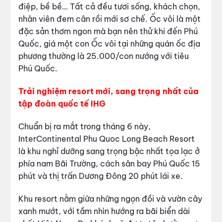
điệp, bề bề… Tất cả đều tươi sống, khách chọn,
nhân viên đem cân rồi mới sơ chế. Ốc vôi là một
đặc sản thơm ngon mà bạn nên thử khi đến Phú
Quốc, giá một con Ốc vôi tại những quán ốc địa
phương thường là 25.000/con nướng với tiêu
Phú Quốc.
Trải nghiệm resort mới, sang trọng nhất của
tập đoàn quốc tế IHG
Chuẩn bị ra mắt trong tháng 6 này,
InterContinental Phu Quoc Long Beach Resort
là khu nghỉ dưỡng sang trọng bậc nhất tọa lạc ở
phía nam Bãi Trường, cách sân bay Phú Quốc 15
phút và thị trấn Dương Đông 20 phút lái xe.
Khu resort nằm giữa những ngọn đồi và vườn cây
xanh mướt, với tầm nhìn hướng ra bãi biển dài