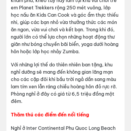
khám phá, khéo tay hay làm tại khu vui chơi trẻ
em Planet Trekkers rộng 250 mét vuông, lớp
học nấu ăn Kids Can Cook và góc ẩm thực thiếu
nhi, giúp các bạn nhỏ vừa thưởng thức các món
ăn ngon, vừa vui chơi và kết bạn. Trong khi đó,
người lớn có thể lựa chọn những hoạt động thư
giãn như bóng chuyền bãi biển, yoga dưới hoàng
hôn hoặc lớp học nhảy Zumba.
Với những lợi thế do thiên nhiên ban tặng, khu
nghỉ dưỡng sẽ mang đến không gian lãng mạn
cho các cặp đôi khi bầu trời ngả dần sang màu
lam tím xen lẫn ráng chiều hoàng hôn đỏ rực rỡ.
Phòng nghỉ ở đây có giá từ 6,5 triệu đồng một
đêm.
Thăm thú các điểm đến nổi tiếng
Nghỉ ở Inter Continental Phu Quoc Long Beach