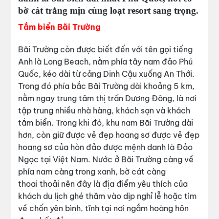
bờ cát trắng mịn cùng loạt resort sang trọng.
Tắm biển Bãi Trường
Bãi Trường còn được biết đến với tên gọi tiếng
Anh là Long Beach, nằm phía tây nam đảo Phú
Quốc, kéo dài từ cảng Dinh Cậu xuống An Thới.
Trong đó phía bắc Bãi Trường dài khoảng 5 km,
nằm ngay trung tâm thị trấn Dương Đông, là nơi
tập trung nhiều nhà hàng, khách sạn và khách
tắm biển. Trong khi đó, khu nam Bãi Trường dài
hơn, còn giữ được vẻ đẹp hoang sơ được vẻ đẹp
hoang sơ của hòn đảo được mệnh danh là Đảo
Ngọc tại Việt Nam. Nước ở Bãi Trường càng về
phía nam càng trong xanh, bờ cát càng
thoai thoải nên đây là địa điểm yêu thích của
khách du lịch ghé thăm vào dịp nghỉ lễ hoặc tìm
về chốn yên bình, tĩnh tại nơi ngắm hoàng hôn