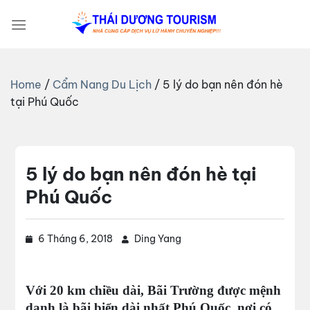
Bỏ
qua
nội
dung
Home
/
Cẩm Nang Du Lịch
/
5 lý do bạn nên đón hè
tại Phú Quốc
5 lý do bạn nên đón hè tại
Phú Quốc
6 Tháng 6, 2018
Ding Yang
Với 20 km chiều dài, Bãi Trường được mệnh
danh là bãi biển dài nhất Phú Quốc, nơi có