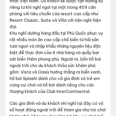
nhất Việt Nam. Du khách sẽ được tận hưởng sự
riêng tư khi nghỉ ngơi tại một trong 459 căn
phòng với tiêu chuẩn của resort cao cấp như
Resort Classic, Suite và Villa với tiện nghi hiện
đại.
Khu nghỉ dưỡng hàng đầu tại Phú Quốc phục vụ
rất nhiều món ăn cao cấp chế biến từ hải sản
tươi ngon và nhập khẩu những nguyên liệu đặc
biệt để thực đơn của 6 nhà hàng và quầy bar
sát biển thêm phong phú. Ngoài ra, bốn hồ bơi
ngoài trời cho du khách thỏa sức khám phá
gồm: Vista và Oasis hướng thẳng ra biển xanh,
hồ bơi Splash! dành cho cả gia đình và trẻ em
cùng vui chơi và hồ bơi dành riêng cho các
thượng khách của Club InterContinental.
Các gia đình và du khách nhí nghỉ tại đây có vô
số hoạt động ngoài trời để tham gia như trò chơi