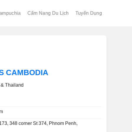
Campuchia
Cẩm Nang Du Lịch
Tuyển Dụng
S CAMBODIA
 & Thailand
om
 173, 348 corner St 374, Phnom Penh,