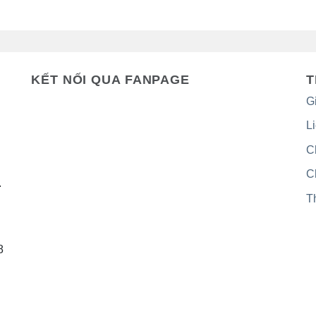
KẾT NỐI QUA FANPAGE
T
Gi
L
C
C
.
T
8